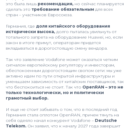
это была лишь
рекомендация,
но сейчас планируется
сделать это
требование обязательным
для всех
стран – участников Евросоюза.
Германия, где
доля китайского оборудования
исторически высока,
долго пыталась увильнуть от
тотального запрета на оборудование Huawei, но, если
закон в итоге примут, операторам придется
вкладываться в дорогостоящую смену вендора.
Так что заявление Vodafone может оказаться четким
сигналом европейскому регулятору и инвесторам,
обеспокоенным дорогостоящим свопом сети: мы уже
активно идем по пути открытой инфраструктуры и
уменьшаем зависимость от китайских поставщиков, так
что беспокоиться не стоит. Так что
OpenRAN – это не
только
технологически, но и политически
грамотный выбор.
И еще не стоит забывать о том, что в последний год
Германия стала оплотом OpenRAN, причем тянуть на
себя одеяло начал конкурент Vodafone –
Deutsche
Telekom.
Он заявил, что к началу 2027 года завершит