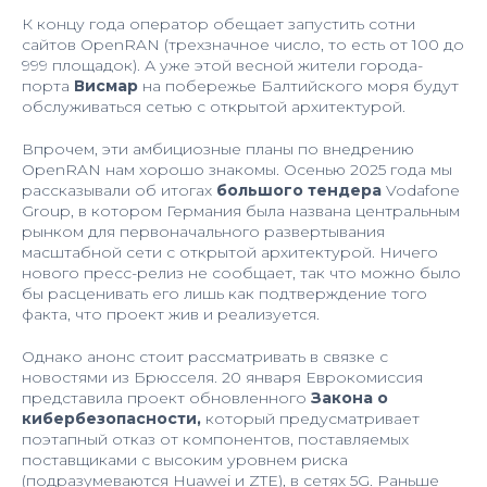
К концу года оператор обещает запустить сотни
сайтов OpenRAN (трехзначное число, то есть от 100 до
999 площадок). А уже этой весной жители города-
порта
Висмар
на побережье Балтийского моря будут
обслуживаться сетью с открытой архитектурой.
Впрочем, эти амбициозные планы по внедрению
OpenRAN нам хорошо знакомы. Осенью 2025 года мы
рассказывали об итогах
большого тендера
Vodafone
Group, в котором Германия была названа центральным
рынком для первоначального развертывания
масштабной сети с открытой архитектурой. Ничего
нового пресс-релиз не сообщает, так что можно было
бы расценивать его лишь как подтверждение того
факта, что проект жив и реализуется.
Однако анонс стоит рассматривать в связке с
новостями из Брюсселя. 20 января Еврокомиссия
представила проект обновленного
Закона о
кибербезопасности,
который предусматривает
поэтапный отказ от компонентов, поставляемых
поставщиками с высоким уровнем риска
(подразумеваются Huawei и ZTE), в сетях 5G. Раньше