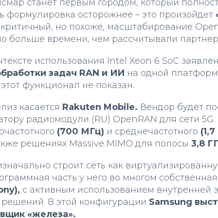
исмар станет первым городом, который полнос
ь формулировка осторожнее – это произойдет
 критичный, но похоже, масштабирование Ope
ло больше времени, чем рассчитывали партнер
онтексте использования Intel Xeon 6 SoC заявл
обработки задач RAN и ИИ
на одной платформ
этот функционал не показан.
лиз касается
Rakuten Mobile.
Вендор будет по
атору радиомодули (RU) OpenRAN для сети 5G.
очастотного
(700 МГц)
и среднечастотного
(1,7
также решениях Massive MIMO для полосы
3,8 Г
изначально строит сеть как виртуализированн
ограммная часть у него во многом собственная
ony),
с активным использованием внутренней 
решений. В этой конфигурации
Samsung выст
авщик «железа».