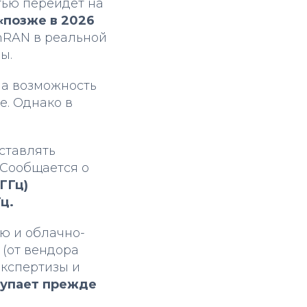
тью перейдет на
«позже в 2026
nRAN в реальной
ы.
ена возможность
е. Однако в
ставлять
 Сообщается о
 ГГц)
Гц.
ую и облачно-
 (от вендора
экспертизы и
упает прежде