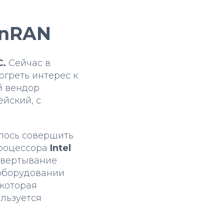
enRAN
.
Сейчас в
огреть интерес к
й вендор
ейский, с
алось совершить
роцессора
Intel
звертывание
 оборудовании
 которая
ользуется