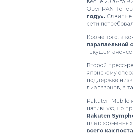
весне 2026-го В
OpenRAN. Тепер
году».
Сдвиг не
сети потребова
Кроме того, в к
параллельной 
текущем анонсе 
Второй пресс-ре
японскому опер
поддержке низк
диапазонов, а 
Rakuten Mobile 
нативную, но пр
Rakuten Symph
платформенных 
всего как пост