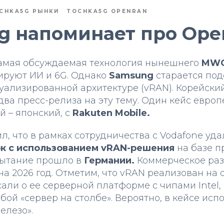
CHKA5G РЫНКИ
TOCHKA5G OPENRAN
g напоминает про Op
самая обсуждаемая технология нынешнего
MWC
ируют ИИ и 6G. Однако
Samsung
старается под
уализированной архитектуре (vRAN). Корейски
два пресс-релиза на эту тему. Один кейс европ
й – японский, с
Rakuten Mobile.
, что в рамках сотрудничества с Vodafone уд
ок с использованием vRAN-решения
на базе п
ытание прошло в
Германии.
Коммерческое ра
а 2026 год. Отметим, что vRAN реализован на
ли о ее серверной платформе с чипами Intel,
бой «сервер на столбе». Вероятно, в кейсе исп
елезо».