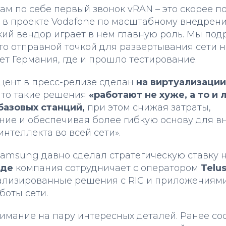
сам по себе первый звонок vRAN – это скорее 
 в проекте Vodafone по масштабному внедре
ий вендор играет в нем главную роль. Мы под
то отправной точкой для развертывания сети 
ет Германия, где и прошло тестирование.
цент в пресс-релизе сделан
на виртуализации
что такие решения
«работают не хуже, а то и
базовых станций,
при этом снижая затраты,
ние и обеспечивая более гибкую основу для в
интеллекта во всей сети».
amsung давно сделал стратегическую ставку н
аде
компания сотрудничает с оператором
Telu
ализированные решения с RIC и приложениям
боты сети.
мание на пару интересных деталей. Ранее соо