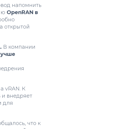
повод напомнить
нию
OpenRAN в
робно
на открытой
.
В компании
 лучше
недрения
а vRAN. К
s
и внедряет
и для
бщалось, что к