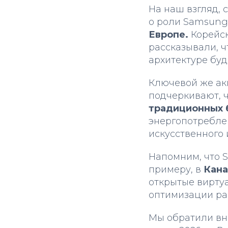
На наш взгляд, 
о роли Samsung
Европе.
Корейск
рассказывали, ч
архитектуре буд
Ключевой же ак
подчеркивают, 
традиционных 
энергопотребле
искусственного 
Напомним, что S
примеру, в
Кан
открытые вирту
оптимизации ра
Мы обратили вни