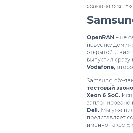
2026-03-05 10:12
TO
Samsun
OpenRAN
– не 
повестке домин
открытой и вирт
выпустил сразу 
Vodafone,
второ
Samsung объявил
тестовый звон
Xeon 6 SoC.
Исп
запланировано н
Dell.
Мы уже писа
представляет со
именно такое «ж