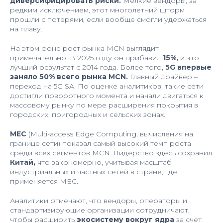
диверсифицировать риски.
Мелкие вендоры, за
редким исключением, этот многолетний шторм
прошли с потерями, если вообще смогли удержаться
на плаву.
На этом фоне рост рынка MCN выглядит
примечательно. В 2025 году он прибавил
15%,
и это
лучший результат с 2014 года. Более того,
5G впервые
заняло 50% всего рынка MCN.
Главный драйвер –
переход на 5G SA. По оценке аналитиков, такие сети
достигли поворотного момента и начали двигаться к
массовому рынку по мере расширения покрытия в
городских, пригородных и сельских зонах.
MEC
(Multi-access Edge Computing, вычисления на
границе сети) показал самый высокий темп роста
среди всех сегментов MCN. Лидерство здесь сохранил
Китай,
что закономерно, учитывая масштаб
индустриальных и частных сетей в стране, где
применяется MEC.
Аналитики отмечают, что вендоры, операторы и
стандартизирующие организации сотрудничают,
чтобы расширить
экосистему вокруг ядра
за счет