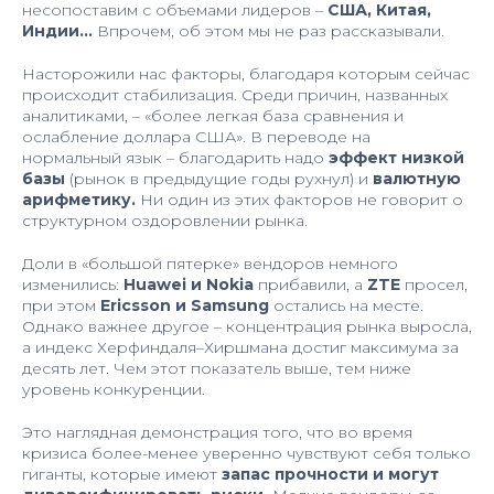
несопоставим с объемами лидеров –
США, Китая,
Индии...
Впрочем, об этом мы не раз рассказывали.
Насторожили нас факторы, благодаря которым сейчас
происходит стабилизация. Среди причин, названных
аналитиками, – «более легкая база сравнения и
ослабление доллара США». В переводе на
нормальный язык – благодарить надо
эффект низкой
базы
(рынок в предыдущие годы рухнул) и
валютную
арифметику.
Ни один из этих факторов не говорит о
структурном оздоровлении рынка.
Доли в «большой пятерке» вендоров немного
изменились:
Huawei и Nokia
прибавили, а
ZTE
просел,
при этом
Ericsson и Samsung
остались на месте.
Однако важнее другое – концентрация рынка выросла,
а индекс Херфиндаля–Хиршмана достиг максимума за
десять лет. Чем этот показатель выше, тем ниже
уровень конкуренции.
Это наглядная демонстрация того, что во время
кризиса более-менее уверенно чувствуют себя только
гиганты, которые имеют
запас прочности и могут