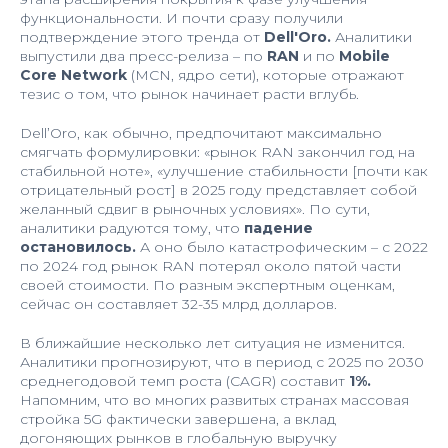
функциональности. И почти сразу получили
подтверждение этого тренда от
Dell'Oro.
Аналитики
выпустили два пресс-релиза – по
RAN
и по
Mobile
Core Network
(MCN, ядро сети), которые отражают
тезис о том, что рынок начинает расти вглубь.
Dell’Oro, как обычно, предпочитают максимально
смягчать формулировки: «рынок RAN закончил год на
стабильной ноте», «улучшение стабильности [почти как
отрицательный рост] в 2025 году представляет собой
желанный сдвиг в рыночных условиях». По сути,
аналитики радуются тому, что
падение
остановилось.
А оно было катастрофическим – с 2022
по 2024 год рынок RAN потерял около пятой части
своей стоимости. По разным экспертным оценкам,
сейчас он составляет 32-35 млрд долларов.
В ближайшие несколько лет ситуация не изменится.
Аналитики прогнозируют, что в период с 2025 по 2030
среднегодовой темп роста (CAGR) составит
1%.
Напомним, что во многих развитых странах массовая
стройка 5G фактически завершена, а вклад
догоняющих рынков в глобальную выручку