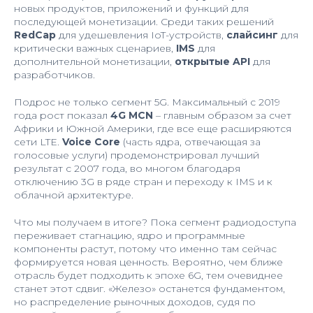
новых продуктов, приложений и функций для
последующей монетизации. Среди таких решений
RedCap
для удешевления IoT-устройств,
слайсинг
для
критически важных сценариев,
IMS
для
дополнительной монетизации,
открытые API
для
разработчиков.
Подрос не только сегмент 5G. Максимальный с 2019
года рост показал
4G MCN
– главным образом за счет
Африки и Южной Америки, где все еще расширяются
сети LTE.
Voice Core
(часть ядра, отвечающая за
голосовые услуги) продемонстрировал лучший
результат с 2007 года, во многом благодаря
отключению 3G в ряде стран и переходу к IMS и к
облачной архитектуре.
Что мы получаем в итоге? Пока сегмент радиодоступа
переживает стагнацию, ядро и программные
компоненты растут, потому что именно там сейчас
формируется новая ценность. Вероятно, чем ближе
отрасль будет подходить к эпохе 6G, тем очевиднее
станет этот сдвиг. «Железо» останется фундаментом,
но распределение рыночных доходов, судя по